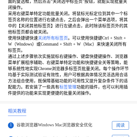
面的复选框，然后点击“关闭选中标签页”按钮，就能实现批量关
闭操作。
采用右键菜单特定功能批量关闭。将鼠标光标定位到其中一个标
签页名称的位置进行右键点击，之后会弹出一个菜单选项，将其
中的【关闭其他标签页】进行左键点击，此时除该标签页外的其
他标签页都会被关闭。
使用快捷键快速
关闭所有标签页
。可以使用快捷键Ctrl + Shift +
W（Windows）或Command + Shift + W（Mac）来快速关闭所有
标签页。
通过上述步骤依次实施鼠标右键操作、键盘快捷键操作、浏览器
菜单扩展程序辅助、右键菜单特定功能和快捷键全关等策略，能
够系统性地实现Chrome浏览器多标签页批量关闭。每个操作环节
均基于实际测试验证有效性，用户可根据具体情况灵活选用合适
方法组合使用，既保障基础功能的可用性又提升复杂条件下的适
配能力。若安装了一些具有
标签管理
功能的插件，也可以利用插
件提供的功能来实现更便捷的批量关闭操作。
相关教程
1
谷歌浏览器Windows Mac浏览器安全优化
阅读