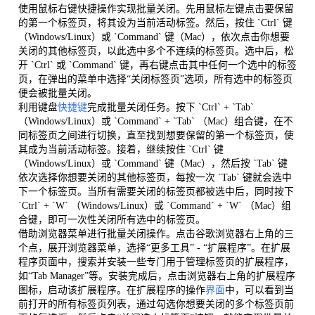
使用鼠标右键快捷操作实现批量关闭。先用鼠标左键点击要保留
的第一个标签页，将其设为当前活动标签。然后，按住 `Ctrl` 键
（Windows/Linux）或 `Command` 键（Mac），依次点击你想要
关闭的其他标签页，以此选中多个不连续的标签页。选中后，松
开 `Ctrl` 或 `Command` 键，再右键点击其中任何一个选中的标签
页，在弹出的菜单中选择“关闭标签页”选项，所有选中的标签页
便会被批量关闭。
利用键盘
快捷键
完成批量关闭任务。按下 `Ctrl` + `Tab`
（Windows/Linux）或 `Command` + `Tab` （Mac）组合键，在不
同标签页之间进行切换，直至找到想要保留的第一个标签页，使
其成为当前活动标签。接着，继续按住 `Ctrl` 键
（Windows/Linux）或 `Command` 键（Mac），然后按 `Tab` 键
依次选择你想要关闭的其他标签页，每按一次 `Tab` 键就会选中
下一个标签页。当所有需要关闭的标签页都被选中后，同时按下
`Ctrl` + `W` （Windows/Linux）或 `Command` + `W` （Mac）组
合键，即可一次性关闭所有选中的标签页。
借助浏览器菜单进行批量关闭操作。点击谷歌浏览器右上角的三
个点，展开浏览器菜单，选择“更多工具” - “扩展程序”。在扩展
程序页面中，搜索并安装一些专门用于管理标签页的扩展程序，
如“Tab Manager”等。安装完成后，点击浏览器右上角的扩展程序
图标，启动该扩展程序。在扩展程序的操作
界面
中，可以看到当
前打开的所有标签页列表，通过勾选你想要关闭的多个标签页前