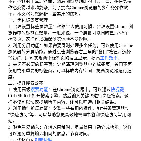
不可或缺的工具。然而，随着浏览器功能的日益丰富，多任务操
作也变得越来越复杂。为了提高Chrome浏览器的多任务操作效
率，本文将为您解析一些实用的技巧。
一、优化标签页管理
1. 合理设置标签页数量：根据个人使用习惯，合理设置Chrome浏
览器中的标签页数量。一般来说，一个屏幕可以同时显示3-5个
标签页，这样可以确保浏览体验不受影响。
2. 利用分屏功能：如果需要同时处理多个任务，可以使用Chrome
浏览器的分屏功能。通过点击浏览器右上角的“窗口”按钮，选择
“分屏”，即可实现两个标签页的独立显示，提高
工作效率
。
3. 关闭不必要的标签页：定期清理浏览器中的标签页，关闭不再
使用或不重要的标签页，可以释放内存空间，提高浏览器运行速
度。
二、提升搜索效率
1. 使用高级
搜索功能
：在Chrome浏览器中，可以通过
快捷键
Ctrl+Shift+R打开搜索引擎，然后输入关键词进行高级搜索。这
样不仅可以快速找到所需内容，还可以筛选出相关结果。
2. 利用插件扩展功能：安装一些有用的插件，如“书签管理器”、
“快速访问”等，可以帮助您更高效地管理书签和快速访问常用网
站。
3. 避免重复输入：在输入网址时，尽量使用自动完成功能，这样
可以避免重复输入相同的信息，节省时间。
三、优化页面
加载速度