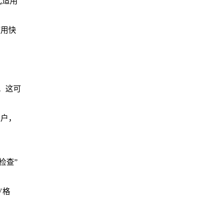
式适用
使用快
。这可
账户，
检查”
V格