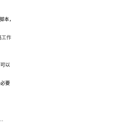
写脚本，
高
工作
样可以
不必要
5年Google浏览器视频播放质量设置