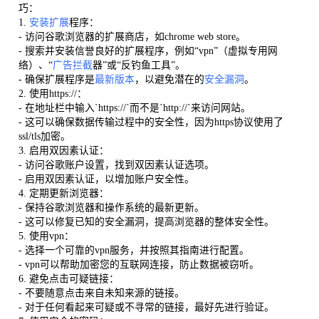
巧：
1.
安装扩展
程序：
- 访问谷歌浏览器的扩展商店，如chrome web store。
- 搜索并安装信誉良好的扩展程序，例如“vpn”（虚拟专用网
络）、“
广告拦截
器”或“反钓鱼工具”。
- 确保扩展程序是
最新版本
，以避免潜在的
安全漏洞
。
2. 使用https://：
- 在地址栏中输入`https://`而不是`http://`来访问网站。
- 这可以确保数据传输过程中的安全性，因为https协议使用了
ssl/tls加密。
3. 启用双因素认证：
- 访问谷歌账户设置，找到双因素认证选项。
- 启用双因素认证，以增加账户安全性。
4. 定期更新浏览器：
- 保持谷歌浏览器和操作系统的最新更新。
- 这可以修复已知的安全漏洞，提高浏览器的整体安全性。
5. 使用vpn：
- 选择一个可靠的vpn服务，并按照其指南进行配置。
- vpn可以帮助加密您的互联网连接，防止数据被窃听。
6. 避免点击可疑链接：
- 不要随意点击来自未知来源的链接。
- 对于任何看起来可疑或不寻常的链接，最好先进行验证。