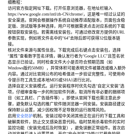
细教程：
访问官方指定网址下载。打开任意浏览器，在地址栏输入
https://www.google.com/intl/zh-CN/chrome/，这是唯一经过认证的
安全渠道。官网会根据操作系统自动推荐适配版本，页面包含稳
定版、测试版等多种选择，用户可根据需求点击对应系统的下载
按钮获取安装包。若需离线安装包，可通过修改官方提供的URL
参数实现，例如将文件名中的“64”去除后即可获得32位版本链
接。
核对文件来源与属性信息。下载完成后右键点击安装包，选择
“属性”查看数字签名详情，确认发行者为“Google LLC”且签名状
态显示已验证。同时检查文件大小是否符合预期范围（如
Windows版约50MB），异常体积可能表明文件被篡改或植入额外
内容。通过对比官网公布的哈希值进一步验证完整性，可使用命
令提示符工具生成本地MD5或SHA1进行比对。
选择自定义安装模式。运行安装程序时优先勾选“自定义安装”选
项，仔细审查每一步的附加软件列表，取消所有非必要的捆绑项
目（如工具栏、广告插件等）。即使从官网下载也需注意此步
骤，避免默认勾选的推广软件随浏览器一同安装。安装路径建议
保持默认设置，减少因权限不足导致的运行故障风险。
启用
安全防护
机制。安装过程中关闭其他正在运行的下载工具和
破解类软件，防止交叉感染恶意代码。临时禁用杀毒软件的实时
监控功能（安装完成后及时恢复），避免误删正常组件。首次启
动浏览器后进入设置菜单，开启“安全浏览”功能以拦截危险网