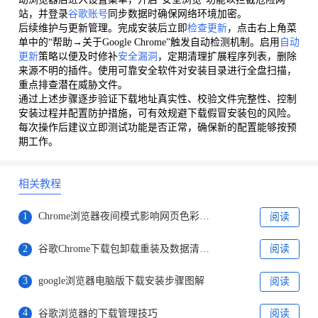
站，并登录
谷歌账号
同步数据时确保网络环境加密。
后续维护与更新管理。完成安装后立即
检查更新
，点击右上角菜
单中的“帮助→关于Google Chrome”触发自动检测机制。启用
自动
更新
策略以便及时修补
安全漏洞
，定期清理扩展程序列表，删除
来源不明的插件。使用可靠安全软件对安装目录进行全盘扫描，
重点排查潜在威胁文件。
通过上述步骤逐步验证下载地址真实性、校验文件完整性、控制
安装过程并配置防护措施，可有效规避下载假冒安装包的风险。
每次操作后建议立即测试功能是否正常，确保新的配置能够按预
期工作。
相关教程
1
Chrome浏览器夜间模式影响网页色彩显示吗
阅读
2
谷歌Chrome下载包卸载重装及数据清理全流程说明
阅读
3
google浏览器电脑版下载安装步骤图解
阅读
4
谷歌浏览器的下载管理技巧
阅读