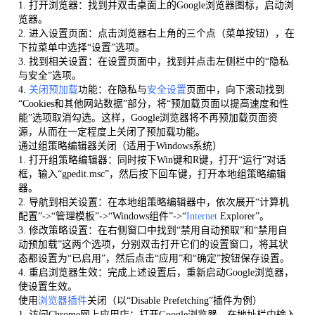
1. 打开浏览器：找到并双击桌面上的Google浏览器图标，启动浏
览器。
2. 进入设置页面：点击浏览器右上角的三个点（菜单按钮），在
下拉菜单中选择“设置”选项。
3. 找到相关设置：在设置页面中，找到并点击左侧栏中的“隐私
与安全”选项。
4.
关闭预加载
功能：在隐私与
安全设置
页面中，向下滚动找到
“Cookies和其他网站数据”部分，将“预加载页面以提高速度和性
能”选项取消勾选。这样，Google浏览器将不再预加载页面资
源，从而在一定程度上关闭了预加载功能。
通过组策略编辑器关闭（适用于Windows系统）
1. 打开组策略编辑器：同时按下Win键和R键，打开“运行”对话
框，输入“gpedit.msc”，然后按下回车键，打开本地组策略编辑
器。
2. 导航到相关设置：在本地组策略编辑器中，依次展开“计算机
配置”->“管理模板”->“Windows组件”->“
Internet
Explorer”。
3. 修改策略设置：在右侧窗口中找到“禁用自动预取”和“禁用自
动预加载”这两个选项，分别双击打开它们的设置窗口，将其状
态都设置为“已启用”，然后点击“应用”和“确定”按钮保存设置。
4. 重启浏览器生效：完成上述设置后，重新启动Google浏览器，
使设置生效。
使用
浏览器插件
关闭（以“Disable Prefetching”插件为例）
1. 访问Chrome网上应用店：打开Google浏览器，在地址栏中输入