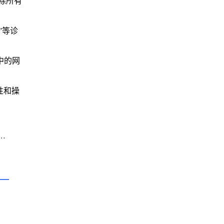
删除所有
”等诊
中的网
性和操
e浏览器标签页预加载功能耗资源怎么关闭该设置