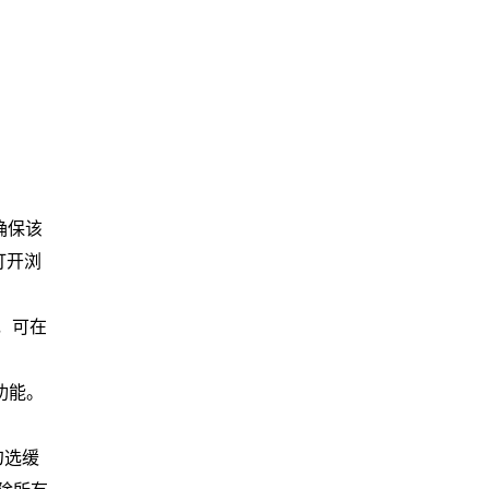
。确保该
打开浏
，可在
功能。
。
勾选缓