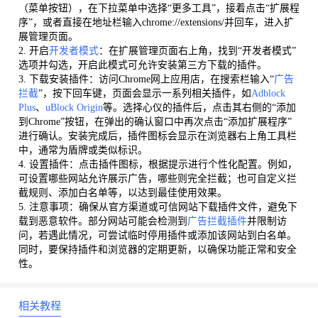
（菜单按钮），在下拉菜单中选择“更多工具”，接着点击“扩展程
序”，或者直接在地址栏输入chrome://extensions/并回车，进入扩
展管理页面。
2. 开启
开发者模式
：在扩展管理页面右上角，找到“开发者模式”
选项并勾选，开启此模式可允许安装第三方下载的插件。
3. 下载安装插件：访问Chrome网上应用店，在搜索栏输入“
广告
拦截
”，按下回车键，页面会显示一系列相关插件，如
Adblock
Plus
、
uBlock Origin
等。选择心仪的插件后，点击其右侧的“添加
到Chrome”按钮，在弹出的确认窗口中再次点击“添加扩展程序”
进行确认。安装完成后，插件图标会显示在浏览器右上角工具栏
中，通常为盾牌或类似标识。
4. 设置插件：点击插件图标，根据提示进行个性化配置。例如，
可设置哪些网站允许展示广告，哪些则完全拦截；也可自定义拦
截规则、添加白名单等，以达到最佳使用效果。
5. 注意事项：确保从官方渠道或可信网站下载插件文件，避免下
载到恶意软件。部分网站可能会检测到
广告拦截插件
并限制访
问，若遇此情况，可尝试临时停用插件或添加该网站到白名单。
同时，要保持插件和浏览器的定期更新，以确保功能正常和安全
性。
相关教程