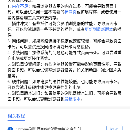
因及优化办法：
1.
内存不足
：如果浏览器占用的内存过多，可能会导致页面卡
死。可以尝试关闭一些不需要的
标签页
或扩展程序，或者使用一
些内存清理工具来释放内存。
2. 插件冲突：有些插件可能会影响浏览器的性能，导致页面卡
死。可以尝试卸载一些不必要的插件，或者
更新到最新版本
的插
件。
3. 网络问题：如果网络连接不稳定或速度较慢，可能会导致页面
卡死。可以尝试更换网络环境或升级网络设备。
4. 系统问题：操作系统的问题也可能导致页面卡死。可以尝试重
启电脑或更新操作系统。
5. 浏览器设置问题：有些浏览器设置可能会影响页面性能，导致
页面卡死。可以尝试调整浏览器设置，如关闭动画、减少图片质
量等。
6. 硬件问题：如果电脑的硬件性能较低，也可能导致页面卡死。
可以尝试升级硬件或更换更高性能的电脑。
7. 浏览器版本过旧：如果使用的浏览器版本过旧，可能会导致页
面卡死。可以尝试更新浏览器到
最新版本
。
相关教程
1
Chrome浏览器如何设置为每次启动时打开特定网页
阅读