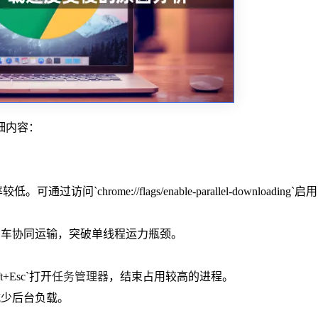
细内容：
`chrome://flags/enable-parallel-downloading`
货车协同运输，突破单线程运力瓶颈。
+Esc`打开
任务管理器
，结束占用较高的进程。
减少后台负载。