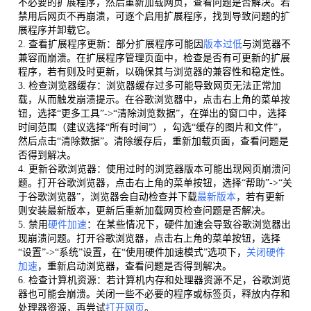
不必要的扩展程序，然后重新加载网页，查看问题是否解决。若
禁用后网页不再崩溃，可逐个启用扩展程序，找到导致问题的扩
展程序并卸载它。
2. 查看扩展程序更新：部分扩展程序可能因
版本过低
与浏览器不
兼容而崩溃。在扩展程序管理页面中，检查是否有可更新的扩展
程序，若有则及时更新，以确保其与浏览器的兼容性和稳定性。
3. 检查浏览器缓存：浏览器缓存过多可能导致网页无法正常加
载，从而触发崩溃提示。在谷歌浏览器中，点击右上角的菜单按
钮，选择“更多工具”->“清除浏览数据”，在弹出的窗口中，选择
时间范围（建议选择“所有时间”），勾选“缓存的图片和文件”，
然后点击“清除数据”。清除缓存后，重新加载页面，查看问题是
否得到解决。
4. 更新谷歌浏览器：使用过时的浏览器版本可能出现网页崩溃问
题。打开谷歌浏览器，点击右上角的菜单按钮，选择“帮助”->“关
于谷歌浏览器”，浏览器会自动检查并下载
最新版本
，若有更新
则安装最新版本，更新后重新加载网页检查问题是否解决。
5. 禁用
硬件加速
：在某些情况下，硬件加速会导致谷歌浏览器出
现崩溃问题。打开谷歌浏览器，点击右上角的菜单按钮，选择
“设置”->“系统”设置，在“使用硬件加速模式”选项下，
关闭硬件
加速
，重新启动浏览器，查看问题是否得到解决。
6. 检查计算机资源：若计算机内存和处理器资源不足，谷歌浏览
器也可能会崩溃。关闭一些不必要的程序或标签页，释放内存和
处理器资源，再尝试
打开网页
。