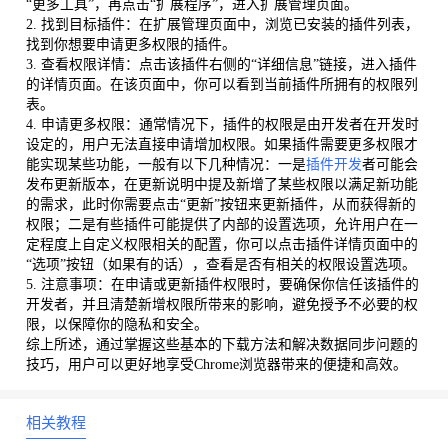
“更多工具”，再点击“扩展程序”，进入扩展管理页面。
2. 找到目标插件：在扩展管理页面中，浏览已安装的插件列表，
找到你想要申请更多权限的插件。
3. 查看权限详情：点击该插件右侧的“详细信息”链接，进入插件
的详情页面。在该页面中，你可以看到当前插件所拥有的权限列
表。
4. 申请更多权限：通常情况下，插件的权限是由开发者在开发时
设定的，用户无法直接申请增加权限。如果插件需要更多权限才
能实现某些功能，一般有以下几种情况：一是
插件开发
者可能会
发布更新版本，在更新说明中提及新增了某些权限以满足新功能
的需求，此时你需要点击“更新”按钮来更新插件，从而获得新的
权限；二是有些插件可能提供了内部的设置选项，允许用户在一
定程度上自定义权限相关的配置，你可以点击插件详情页面中的
“选项”按钮（如果有的话），查看是否有相关的权限设置选项。
5. 注意事项：在申请或更新插件权限时，要确保你信任该插件的
开发者，并且清楚新增权限所带来的影响，避免授予不必要的权
限，以保障你的隐私和安全。
综上所述，通过掌握这些基本的下载方法和解决数据同步问题的
技巧，用户可以更好地享受Chrome浏览器带来的便捷和高效。
相关教程