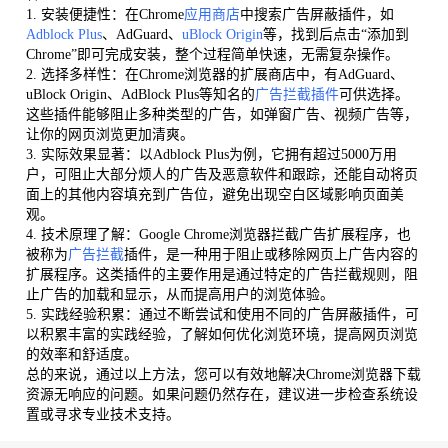
1. 安装便捷性：在Chrome
应用商店
中搜索广告屏蔽插件，如
Adblock Plus
、AdGuard、
uBlock Origin
等，找到后点击“添加到
Chrome”即可完成安装，整个过程简单快速，无需复杂操作。
2. 选择多样性：在Chrome浏览器的扩展商店中，有AdGuard、
uBlock Origin、AdBlock Plus等知名的
广告拦截插件
可供选择。
这些插件能够阻止多种类型的广告，如弹窗广告、视频广告等，
让你的网页浏览更加清爽。
3. 实际效果显著：以Adblock Plus为例，它拥有超过5000万用
户，可阻止大部分烦人的广告及恶意软件和跟踪，还能自动将页
面上的其他内容填充到广告位，避免出现空白区域影响页面美
观。
4. 技术原理了解：Google Chrome浏览器拦截广告扩展程序，也
被称为
广告拦截
插件，是一种用于阻止或移除网页上广告内容的
扩展程序。这类插件的主要作用是通过特定的广告拦截规则，阻
止广告的加载和显示，从而提高用户的浏览体验。
5. 实践经验积累：通过不断尝试和使用不同的广告屏蔽插件，可
以积累丰富的实践经验，了解如何优化浏览环境，提高网页浏览
的效率和舒适度。
总的来说，通过以上方法，您可以有效地解决Chrome浏览器下载
资源无响应的问题。如果问题仍然存在，建议进一步检查系统设
置或寻求专业技术支持。