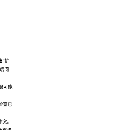
击“扩
后问
很可能
检查已
冲突。