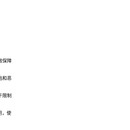
效保障
站和恶
于限制
用，使