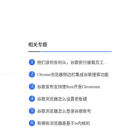
相关专题
1
他们该何去何从，谷歌拒付被裁员工剩余病产假工资
2
Chrome浏览器侧边栏集成谷歌搜索功能
3
谷歌宣布支持使Rust开发Chromium
4
谷歌浏览器怎么设置老板键
5
谷歌浏览器怎么登录谷歌账号
6
有哪些浏览器是基于ie内核的