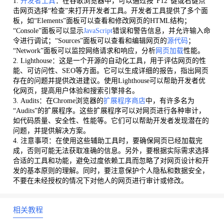
1.
开发者工具
：在谷歌浏览器中，可以通过按“F12”键或右键点
击网页选择“检查”来打开开发者工具。开发者工具提供了多个面
板，如“Elements”面板可以查看和修改网页的HTML结构；
“Console”面板可以显示
JavaScript
错误和警告信息，并允许输入命
令进行调试；“Sources”面板可以查看和编辑网页的
源代码
；
“Network”面板可以监控网络请求和响应，分析
网页加载
性能。
2. Lighthouse：这是一个开源的自动化工具，用于评估网页的性
能、可访问性、SEO等方面。它可以生成详细的报告，指出网页
存在的问题并提供改进建议。使用Lighthouse可以帮助开发者优
化网页，提高用户体验和搜索引擎排名。
3. Audits：在Chrome浏览器的
扩展程序商店
中，有许多名为
“Audits”的扩展程序。这些扩展程序可以对网页进行各种审计，
如代码质量、安全性、性能等。它们可以帮助开发者发现潜在的
问题，并提供解决方案。
4. 注意事项：在使用这些辅助工具时，要确保网页已经加载完
成，否则可能无法获取准确的信息。另外，要根据实际需求选择
合适的工具和功能，避免过度依赖工具而忽略了对网页设计和开
发的基本原则的理解。同时，要注意保护个人隐私和数据安全，
不要在未经授权的情况下对他人的网页进行审计或修改。
相关教程