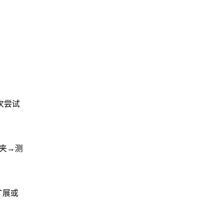
再次尝试
文件夹→测
因扩展或