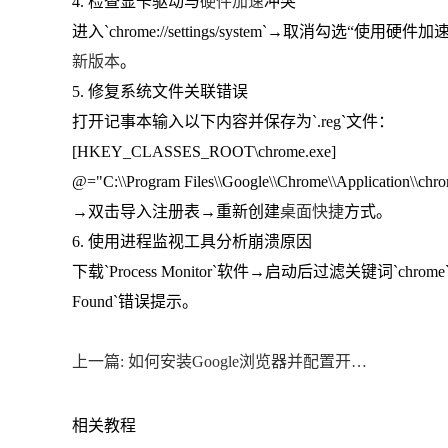
4. 检查显卡驱动与
硬件加速
冲突
进入`chrome://settings/system`→取消勾
新版本
。
5. 修复系统文件关联错误
打开记事本输入以下内容并保存为`.reg`文件：
[HKEY_CLASSES_ROOT\chrome.exe]
@="C:\\Program Files\\Google\\Chrome\\Application\\chr
→双击导入注册表→重新创建
桌面快捷
方式。
6. 使用进程监视工具分析崩溃原因
下载`Process Monitor`软件→启动后过滤关键词`chro
Found`错误提示。
上一篇: 如何安装Google浏览器并配置开发者工具
相关教程