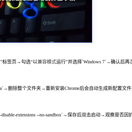
性”标签页→勾选“以
兼容模式
运行”并选择`Windows 7`→确认后
e\User Data`→删除整个文件夹→重新安装Chrome后会自动生成新配置
ble-extensions --no-sandbox`→保存后双击启动→观察是否