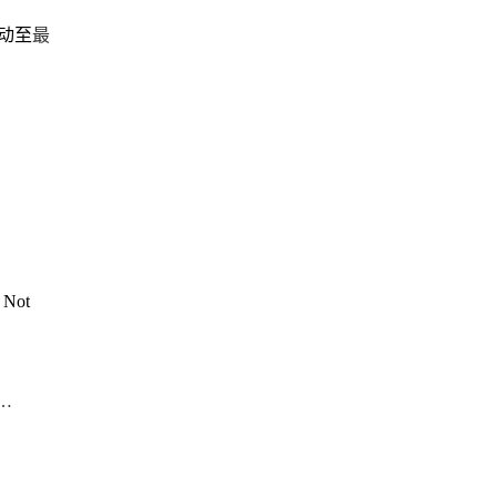
驱动至
最
Not
ogle浏览器下载并更新的完整教程