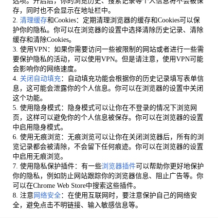
选项。开启后，你的浏览历史、搜索记录等个人信息将不会被保
存，同时也不会显示在地址栏中。
2.
清理缓存
和Cookies：定期清理浏览器的缓存和Cookies可以保
护你的隐私。你可以在浏览器的设置中选择清除历史记录、清除
缓存和清除Cookies。
3. 使用VPN：如果你需要访问一些被限制的网站或者进行一些需
要保护隐私的活动，可以使用VPN。但是请注意，使用VPN可能
会影响你的网络速度。
4.
关闭自动填充
：自动填充功能会根据你的历史记录填写表单信
息，这可能会泄露你的个人信息。你可以在浏览器的设置中关闭
这个功能。
5. 使用隐身模式：隐身模式可以让你在不登录的情况下浏览网
页，这样可以避免你的个人信息被保存。你可以在浏览器的设置
中启用隐身模式。
6. 使用无痕浏览：无痕浏览可以让你在关闭浏览器后，所有的浏
览记录都会被清除，不会留下任何痕迹。你可以在浏览器的设置
中启用无痕浏览。
7. 使用隐私保护插件：有一些
浏览器插件
可以帮助你更好地保护
你的隐私，例如防止网站跟踪你的浏览器信息、阻止广告等。你
可以在Chrome Web Store中搜索这些插件。
8. 注意
网络安全
：在使用互联网时，要注意保护自己的网络安
全，避免点击不明链接、输入敏感信息等。