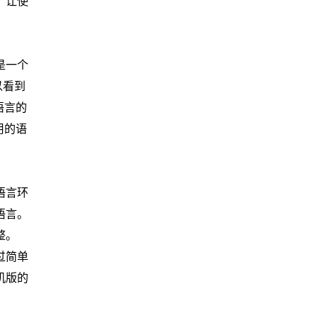
，让使
是一个
以看到
语言的
用的语
语言环
语言。
整。
过简单
机版的