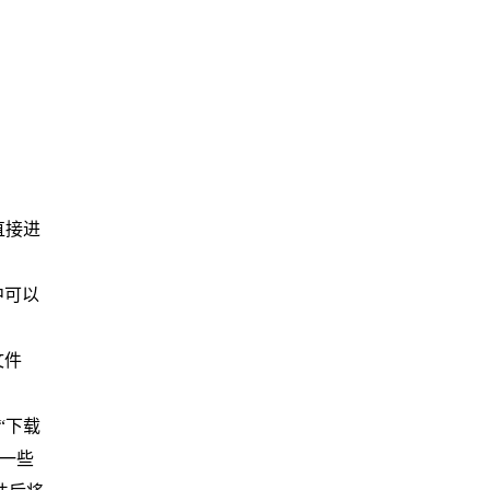
”直接进
中可以
文件
“下载
一些