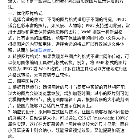
流失。以下是一些通过 Chrome 浏览器加速图片显示速度的方
法。
一、优化图片格式
1. 选择合适的格式：不同的图片格式适用于不同的情况。JPEG
适合色彩丰富的照片，如风景、人物等；PNG 支持透明背景，常
用于图标和需要保持清晰边界的图片；WebP 则是一种新型格
式，具有更高的压缩比，能够在保证质量的同时减小文件大小。
根据图片的内容和用途，选择合适的格式可以有效减少文件体
积，从而加快
加载速度
。
2. 转换图片格式：如果发现某些图片的格式不适合网络传输，可
以使用图像编辑工具进行格式转换。例如，将 BMP 格式的图片
转换为 JPEG 或 WebP 格式。许多在线工具也可以方便地进行图
片格式转换，无需安装专业软件。
二、调整图片尺寸
1. 根据容器裁剪：确保图片的尺寸与网页中预留的容器相匹配。
过大的图片会被浏览器缩放，增加加载时间；过小的图片则可能
会模糊或失去细节。使用图像编辑工具，根据容器的大小裁剪图
片，使图片能够以合适的尺寸显示在网页上。
2. 响应式设计：采用响应式图片技术，让图片能够根据不同设备
的屏幕尺寸自动调整大小。可以通过 CSS 的 `max-width: 100%;`
属性实现，这样在大屏幕设备上图片会以较大的尺寸显示，而在
小屏幕设备上则会缩小，既能保证视觉效果，又能提高加载速
度。