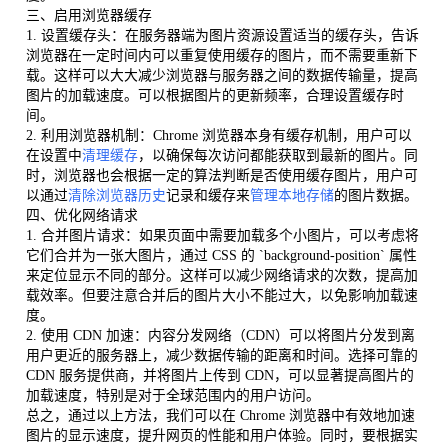
三、启用浏览器缓存
1. 设置缓存头：在服务器端为图片资源设置适当的缓存头，告诉
浏览器在一定时间内可以重复使用缓存的图片，而不需要重新下
载。这样可以大大减少浏览器与服务器之间的数据传输量，提高
图片的加载速度。可以根据图片的更新频率，合理设置缓存时
间。
2. 利用浏览器机制：Chrome 浏览器本身有缓存机制，用户可以
在设置中
清理缓存
，以确保每次访问都能获取到最新的图片。同
时，浏览器也会根据一定的算法判断是否使用缓存图片，用户可
以通过
清除浏览器历史
记录和缓存来
管理本地存储
的图片数据。
四、优化网络请求
1. 合并图片请求：如果页面中需要加载多个小图片，可以考虑将
它们合并为一张大图片，通过 CSS 的 `background-position` 属性
来定位显示不同的部分。这样可以减少网络请求的次数，提高加
载效率。但要注意合并后的图片大小不能过大，以免影响加载速
度。
2. 使用 CDN 加速：内容分发网络（CDN）可以将图片分发到离
用户更近的服务器上，减少数据传输的距离和时间。选择可靠的
CDN 服务提供商，并将图片上传到 CDN，可以显著提高图片的
加载速度，特别是对于全球范围内的用户访问。
总之，通过以上方法，我们可以在 Chrome 浏览器中有效地加速
图片的显示速度，提升网页的性能和用户体验。同时，要根据实