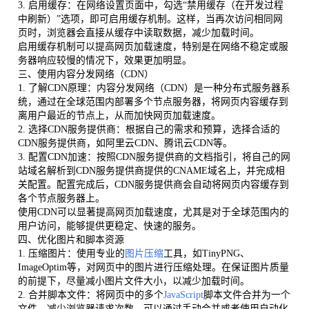
3. 启用缓存：在网络设置页面中，勾选“禁用缓存（在开发过程
中刷新）”选项，即可启用缓存机制。这样，当再次访问相同网
页时，浏览器会直接从缓存中读取数据，减少加载时间。
启用缓存机制可以提高网页加载速度，特别是在网络不稳定或服
务器响应较慢的情况下，效果更加明显。
三、使用内容分发网络（CDN）
1. 了解CDN原理：内容分发网络（CDN）是一种分布式服务器系
统，通过在全球范围内部署多个节点服务器，将网页内容缓存到
离用户最近的节点上，从而加快网页加载速度。
2. 选择CDN服务提供商：根据自己的需求和预算，选择合适的
CDN服务提供商，如阿里云CDN、腾讯云CDN等。
3. 配置CDN加速：按照CDN服务提供商的文档指引，将自己的网
站域名解析到CDN服务提供商提供的CNAME域名上，并完成相
关配置。配置完成后，CDN服务提供商会自动将网页内容缓存到
各个节点服务器上。
使用CDN可以显著提高网页加载速度，尤其是对于全球范围内的
用户访问，能够提供更稳定、快速的服务。
四、优化图片和脚本资源
1. 压缩图片：使用专业的
图片压缩
工具，如TinyPNG、
ImageOptim等，对网页中的图片进行压缩处理。在保证图片质量
的前提下，尽量减小图片文件大小，以减少加载时间。
2. 合并脚本文件：将网页中的多个
JavaScript
脚本文件合并为一个
文件，减少浏览器请求次数。可以通过手动合并或者使用自动化