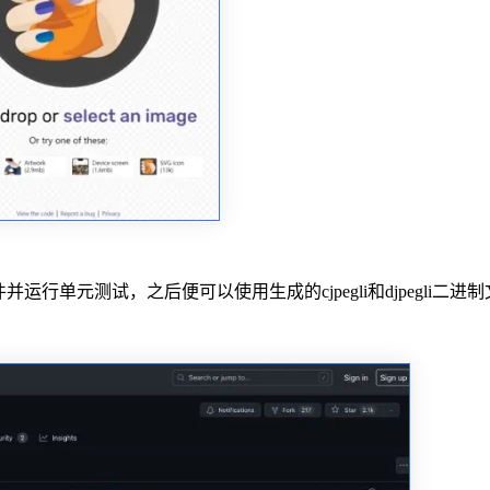
运行单元测试，之后便可以使用生成的cjpegli和djpegli二进