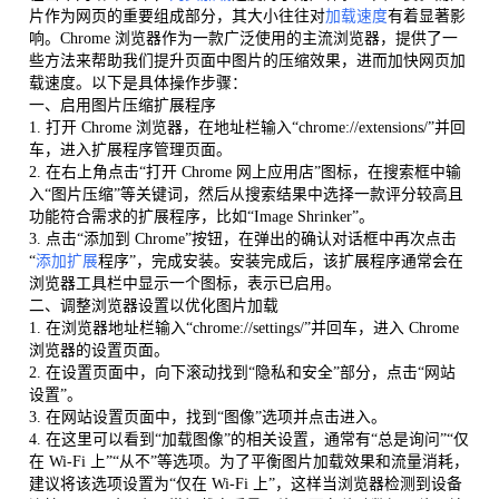
片作为网页的重要组成部分，其大小往往对
加载速度
有着显著影
响。Chrome 浏览器作为一款广泛使用的主流浏览器，提供了一
些方法来帮助我们提升页面中图片的压缩效果，进而加快网页加
载速度。以下是具体操作步骤：
一、启用图片压缩扩展程序
1. 打开 Chrome 浏览器，在地址栏输入“chrome://extensions/”并回
车，进入扩展程序管理页面。
2. 在右上角点击“打开 Chrome 网上应用店”图标，在搜索框中输
入“图片压缩”等关键词，然后从搜索结果中选择一款评分较高且
功能符合需求的扩展程序，比如“Image Shrinker”。
3. 点击“添加到 Chrome”按钮，在弹出的确认对话框中再次点击
“
添加扩展
程序”，完成安装。安装完成后，该扩展程序通常会在
浏览器工具栏中显示一个图标，表示已启用。
二、调整浏览器设置以优化图片加载
1. 在浏览器地址栏输入“chrome://settings/”并回车，进入 Chrome
浏览器的设置页面。
2. 在设置页面中，向下滚动找到“隐私和安全”部分，点击“网站
设置”。
3. 在网站设置页面中，找到“图像”选项并点击进入。
4. 在这里可以看到“加载图像”的相关设置，通常有“总是询问”“仅
在 Wi-Fi 上”“从不”等选项。为了平衡图片加载效果和流量消耗，
建议将该选项设置为“仅在 Wi-Fi 上”，这样当浏览器检测到设备