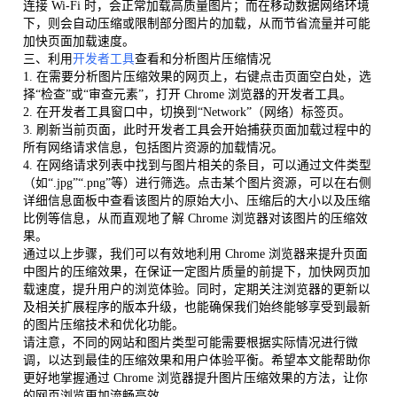
连接 Wi-Fi 时，会正常加载高质量图片；而在移动数据网络环境
下，则会自动压缩或限制部分图片的加载，从而节省流量并可能
加快页面加载速度。
三、利用
开发者工具
查看和分析图片压缩情况
1. 在需要分析图片压缩效果的网页上，右键点击页面空白处，选
择“检查”或“审查元素”，打开 Chrome 浏览器的开发者工具。
2. 在开发者工具窗口中，切换到“Network”（网络）标签页。
3. 刷新当前页面，此时开发者工具会开始捕获页面加载过程中的
所有网络请求信息，包括图片资源的加载情况。
4. 在网络请求列表中找到与图片相关的条目，可以通过文件类型
（如“.jpg”“.png”等）进行筛选。点击某个图片资源，可以在右侧
详细信息面板中查看该图片的原始大小、压缩后的大小以及压缩
比例等信息，从而直观地了解 Chrome 浏览器对该图片的压缩效
果。
通过以上步骤，我们可以有效地利用 Chrome 浏览器来提升页面
中图片的压缩效果，在保证一定图片质量的前提下，加快网页加
载速度，提升用户的浏览体验。同时，定期关注浏览器的更新以
及相关扩展程序的版本升级，也能确保我们始终能够享受到最新
的图片压缩技术和优化功能。
请注意，不同的网站和图片类型可能需要根据实际情况进行微
调，以达到最佳的压缩效果和用户体验平衡。希望本文能帮助你
更好地掌握通过 Chrome 浏览器提升图片压缩效果的方法，让你
的网页浏览更加流畅高效。