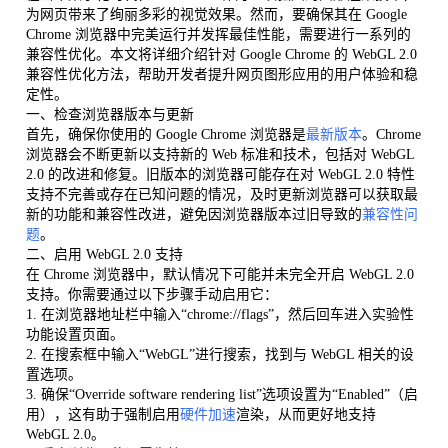
为网页带来了绚丽多彩的视觉效果。然而，要确保其在 Google
Chrome 浏览器中完美运行并发挥最佳性能，需要进行一系列的
兼容性优化。本文将详细介绍针对 Google Chrome 的 WebGL 2.0
兼容性优化方法，帮助开发者提升网页图形应用的用户体验和稳
定性。
一、检查浏览器版本与更新
首先，确保你使用的 Google Chrome 浏览器是
最新版本
。Chrome
浏览器会不断更新以支持新的 Web 标准和技术，包括对 WebGL
2.0 的改进和修复。旧版本的浏览器可能存在对 WebGL 2.0 特性
支持不完善或存在已知问题的情况，及时更新浏览器可以获取最
新的功能和兼容性改进，避免因浏览器版本过旧导致的
兼容性问
题
。
二、启用 WebGL 2.0 支持
在 Chrome 浏览器中，默认情况下可能并未完全开启 WebGL 2.0
支持。你需要通过以下步骤手动启用它：
1. 在浏览器地址栏中输入“chrome://flags”，然后回车进入实验性
功能设置页面。
2. 在搜索框中输入“WebGL”进行搜索，找到与 WebGL 相关的设
置选项。
3. 确保“Override software rendering list”选项设置为“Enabled”（启
用），这有助于强制启用
硬件加速
渲染，从而更好地支持
WebGL 2.0。