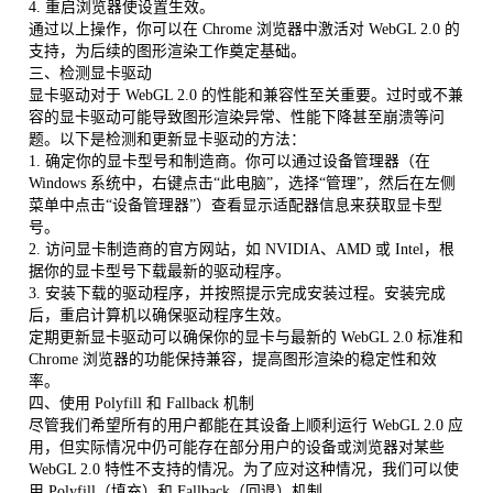
4. 重启浏览器使设置生效。
通过以上操作，你可以在 Chrome 浏览器中激活对 WebGL 2.0 的
支持，为后续的图形渲染工作奠定基础。
三、检测显卡驱动
显卡驱动对于 WebGL 2.0 的性能和兼容性至关重要。过时或不兼
容的显卡驱动可能导致图形渲染异常、性能下降甚至崩溃等问
题。以下是检测和更新显卡驱动的方法：
1. 确定你的显卡型号和制造商。你可以通过设备管理器（在
Windows 系统中，右键点击“此电脑”，选择“管理”，然后在左侧
菜单中点击“设备管理器”）查看显示适配器信息来获取显卡型
号。
2. 访问显卡制造商的官方网站，如 NVIDIA、AMD 或 Intel，根
据你的显卡型号下载最新的驱动程序。
3. 安装下载的驱动程序，并按照提示完成安装过程。安装完成
后，重启计算机以确保驱动程序生效。
定期更新显卡驱动可以确保你的显卡与最新的 WebGL 2.0 标准和
Chrome 浏览器的功能保持兼容，提高图形渲染的稳定性和效
率。
四、使用 Polyfill 和 Fallback 机制
尽管我们希望所有的用户都能在其设备上顺利运行 WebGL 2.0 应
用，但实际情况中仍可能存在部分用户的设备或浏览器对某些
WebGL 2.0 特性不支持的情况。为了应对这种情况，我们可以使
用 Polyfill（填充）和 Fallback（回退）机制。