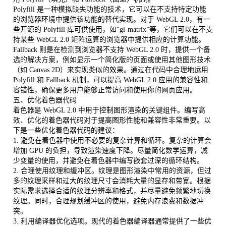
Polyfill 是一种模拟缺失功能的技术，它可以在不支持特定功能
的浏览器环境中提供该功能的替代实现。对于 WebGL 2.0，有一
些开源的 Polyfill 库可供使用，如“gl-matrix”等，它们可以在不支
持某些 WebGL 2.0 矩阵运算的浏览器中提供相应的计算功能。
Fallback 则是在检测到浏览器不支持 WebGL 2.0 时，提供一个备
选的解决方案，例如显示一个简化版的页面或使用其他图形技术
（如 Canvas 2D）来实现类似的效果。通过在代码中合理地运用
Polyfill 和 Fallback 机制，可以提高 WebGL 2.0 应用的兼容性和
容错性，确保更多用户能够正常访问和使用你的网页应用。
五、优化着色器代码
着色器是 WebGL 2.0 中用于控制图形渲染的关键组件。编写高
效、优化的着色器代码对于提高图形性能和兼容性非常重要。以
下是一些优化着色器代码的建议：
1. 避免在着色器中使用不必要的复杂计算和循环。复杂的计算会
增加 GPU 的负担，导致渲染速度下降。尽量简化数学运算，减
少变量的使用，并避免在着色器中编写嵌套过深的循环结构。
2. 合理使用纹理和缓冲区。纹理是图形渲染中常用的资源，但过
多的纹理采样和过大的纹理尺寸会消耗大量的显存和带宽。根据
实际需求选择合适的纹理分辨率和格式，并尽量避免频繁地切换
纹理。同时，合理规划缓冲区的使用，避免内存浪费和数据冲
突。
3. 利用编译器优化选项。现代的着色器编译器通常提供了一些优