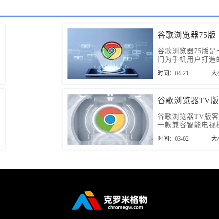
谷歌浏览器75版
谷歌浏览器75版是
门为手机用户打造
览软件，提供谷歌
时间：04-21
大
功能，让用户快速
的内容。
谷歌浏览器TV版
谷歌浏览器TV版
一款兼容智能电视
器软件，有需要的
时间：03-02
大
来本站下载看看。