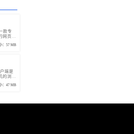
一款专
的网页浏
强大搜索
小：57 MB
获得需要
客户端是
机的浏览
朋友不妨
小：47 MB