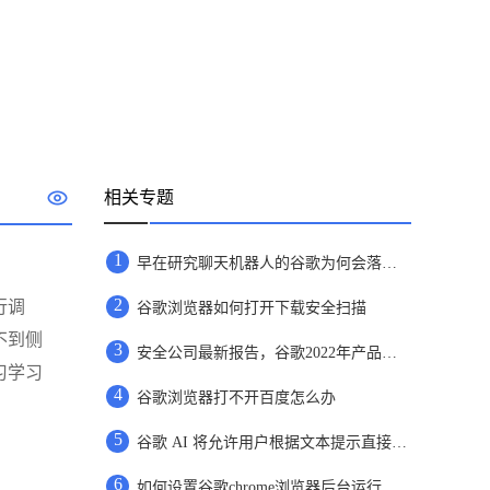
相关专题
1
早在研究聊天机器人的谷歌为何会落败于微软
2
行调
谷歌浏览器如何打开下载安全扫描
不到侧
3
安全公司最新报告，谷歌2022年产品存在漏洞排名第一
习学习
4
谷歌浏览器打不开百度怎么办
5
谷歌 AI 将允许用户根据文本提示直接创建图片
6
如何设置谷歌chrome浏览器后台运行