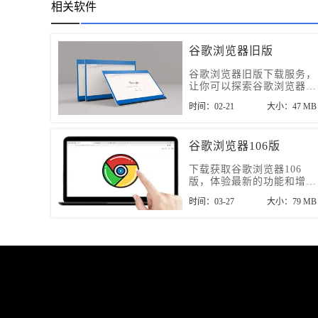
相关软件
谷歌浏览器旧版
谷歌浏览器旧版下载服务，
让你可以探索谷歌浏览器的
历史和发展。立即下载，感
时间：02-21
大小：47 MB
受不一样的互联网世界。
谷歌浏览器106版
下载获取谷歌浏览器106
版，体验最新的功能和增强
的安全性，本页帮助您顺利
时间：03-27
大小：79 MB
安装和升级到此版本。