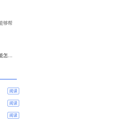
能够帮
下一篇： 手机谷歌浏览器画中画功能怎么用-手机谷歌浏览器打开画中画功能的方法
阅读
阅读
阅读