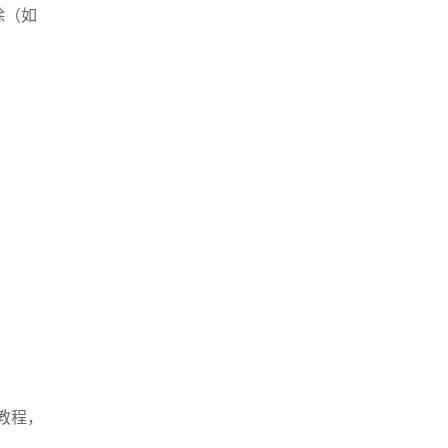
除（如
教程，