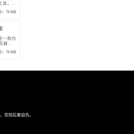
工具，协
效上网，
小：70 MB
率。
版
是一款内
浏览器软
浏览器的
小：70 MB
e官网站
途，否则后果自负。