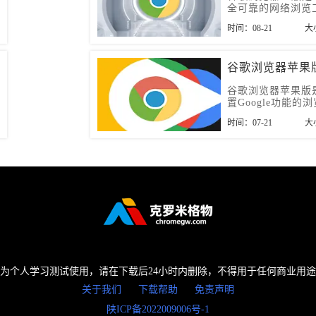
全可靠的网络浏览
助用户实现快速高
时间：08-21
大
提高工作学习的效
谷歌浏览器苹果
谷歌浏览器苹果版
置Google功能的
件，想要使用这款
时间：07-21
大
用户可以来Chrom
下载。
为个人学习测试使用，请在下载后24小时内删除，不得用于任何商业用
关于我们
下载帮助
免责声明
陕ICP备2022009006号-1