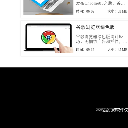
发布Chrome85之后，谷歌
最近又推出了谷歌浏览器
时间：06-09
大小：63 MB
86版。
谷歌浏览器绿色版
谷歌浏览器绿色版设计轻
巧，无捆绑广告和插件，支
持直接运行，适合随时使用
时间：09-12
大小：45 MB
的用户，提供纯净、安全的
浏览体验。
本站提供的软件仅