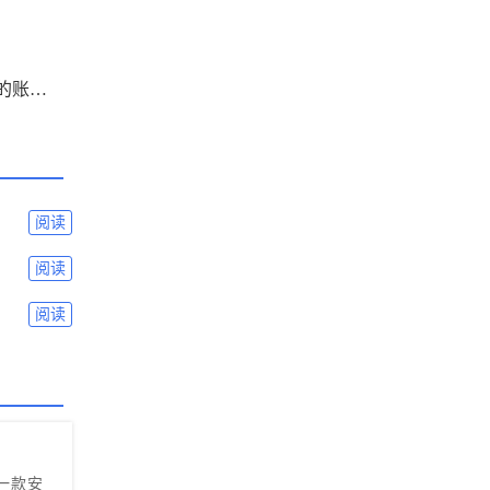
下一篇： 如何删除谷歌浏览器多余的账户？移除谷歌浏览器无用账户操作步骤
阅读
阅读
阅读
一款安