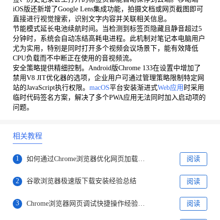
iOS版还新增了Google Lens集成功能，拍摄文档或网页截图即可
直接进行视觉搜索，识别文字内容并关联相关信息。
节能模式延长电池续航时间。当检测到标签页隐藏且静音超过5
分钟时，系统会自动冻结高耗电进程。此机制对笔记本电脑用户
尤为实用，特别是同时打开多个视频会议场景下，能有效降低
CPU负载而不中断正在使用的音视频流。
安全策略提供精细控制。Android版Chrome 133在设置中增加了
禁用V8 JIT优化器的选项，企业用户可通过管理策略限制特定网
站的JavaScript执行权限。
macOS
平台安装渐进式
Web应用
时采用
临时代码签名方案，解决了多个PWA应用无法同时加入启动项的
问题。
相关教程
1
如何通过Chrome浏览器优化网页加载的优先级顺序
阅读
2
谷歌浏览器极速版下载安装经验总结
阅读
3
Chrome浏览器网页调试快捷操作经验分享
阅读