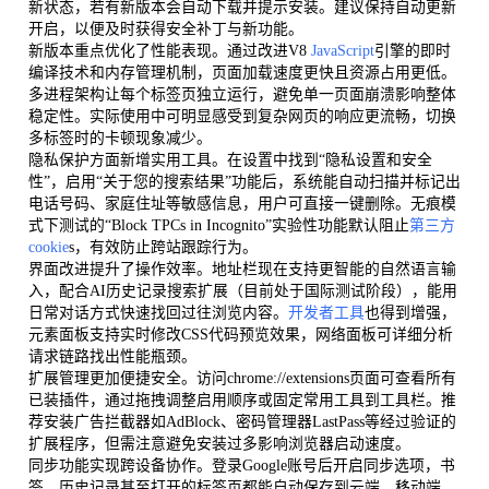
新状态，若有新版本会自动下载并提示安装。建议保持自动更新
开启，以便及时获得安全补丁与新功能。
新版本重点优化了性能表现。通过改进V8
JavaScript
引擎的即时
编译技术和内存管理机制，页面加载速度更快且资源占用更低。
多进程架构让每个标签页独立运行，避免单一页面崩溃影响整体
稳定性。实际使用中可明显感受到复杂网页的响应更流畅，切换
多标签时的卡顿现象减少。
隐私保护方面新增实用工具。在设置中找到“隐私设置和安全
性”，启用“关于您的搜索结果”功能后，系统能自动扫描并标记出
电话号码、家庭住址等敏感信息，用户可直接一键删除。无痕模
式下测试的“Block TPCs in Incognito”实验性功能默认阻止
第三方
cookie
s，有效防止跨站跟踪行为。
界面改进提升了操作效率。地址栏现在支持更智能的自然语言输
入，配合AI历史记录搜索扩展（目前处于国际测试阶段），能用
日常对话方式快速找回过往浏览内容。
开发者工具
也得到增强，
元素面板支持实时修改CSS代码预览效果，网络面板可详细分析
请求链路找出性能瓶颈。
扩展管理更加便捷安全。访问chrome://extensions页面可查看所有
已装插件，通过拖拽调整启用顺序或固定常用工具到工具栏。推
荐安装广告拦截器如AdBlock、密码管理器LastPass等经过验证的
扩展程序，但需注意避免安装过多影响浏览器启动速度。
同步功能实现跨设备协作。登录Google账号后开启同步选项，书
签、历史记录甚至打开的标签页都能自动保存到云端。移动端