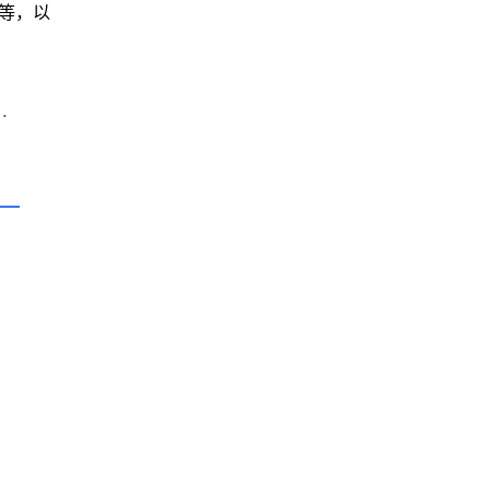
r等，以
后如何开启开发者模式工具栏