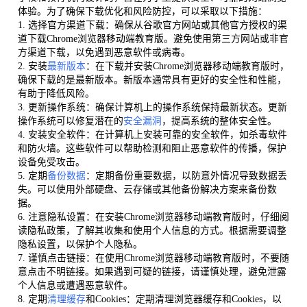
体验。为了确保下载优化和风险防控，可以采取以下措施：
1. 选择官方渠道下载：确保从谷歌官方网站或其他官方授权的渠
道下载Chrome浏览器移动端教育版。避免使用第三方网站或非官
方渠道下载，以免遇到恶意软件或病毒。
2. 安装
最新版本
：在下载并安装Chrome浏览器移动端教育版时，
确保下载的是最新版本。新版本通常具有更好的安全性和性能，
有助于降低风险。
3. 更新操作系统：确保计算机上的操作系统保持最新状态。更新
操作系统可以修复潜在的
安全漏洞
，提高系统的整体安全性。
4. 安装安全软件：在计算机上安装可靠的安全软件，如杀毒软件
和防火墙。这些软件可以帮助检测和阻止恶意软件的传播，保护
设备免受攻击。
5. 定期
备份数据
：定期备份重要数据，以防意外情况导致数据丢
失。可以使用外部硬盘、云存储或其他备份解决方案来备份数
据。
6. 注意隐私设置：在安装Chrome浏览器移动端教育版时，仔细阅
读隐私政策，了解其收集和使用个人信息的方式。根据需要调整
隐私设置，以保护个人隐私。
7. 谨慎点击链接：在使用Chrome浏览器移动端教育版时，不要随
意点击不明链接。如果遇到可疑的链接，请谨慎处理，避免泄露
个人信息或遭遇恶意软件。
8. 定期
清理缓存
和Cookies：定期清理浏览器缓存和Cookies，以