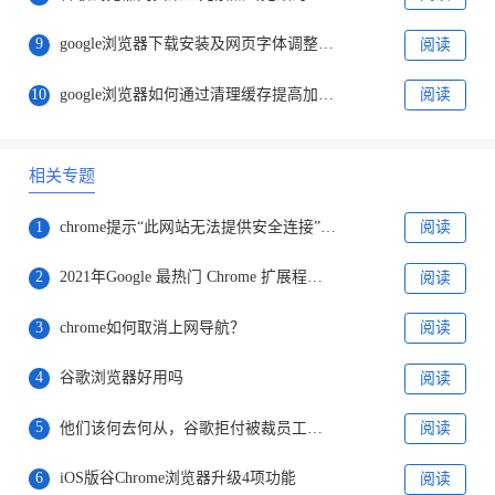
9
google浏览器下载安装及网页字体调整与浏览体验优化教程
阅读
10
google浏览器如何通过清理缓存提高加载速度
阅读
相关专题
1
chrome提示“此网站无法提供安全连接”怎么办
阅读
2
2021年Google 最热门 Chrome 扩展程序名单出炉
阅读
3
chrome如何取消上网导航？
阅读
4
谷歌浏览器好用吗
阅读
5
他们该何去何从，谷歌拒付被裁员工剩余病产假工资
阅读
6
iOS版谷Chrome浏览器升级4项功能
阅读