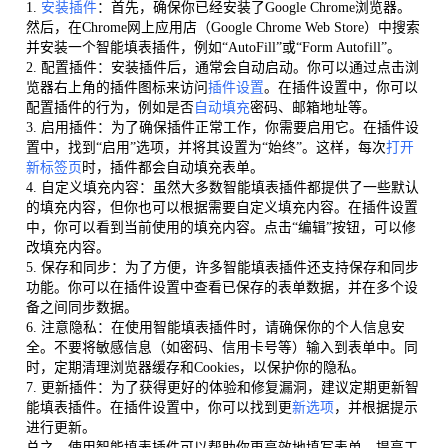
1.
安装插件
：首先，确保你已经安装了Google Chrome浏览器。
然后，在Chrome网上应用店（Google Chrome Web Store）中搜索
并安装一个智能填表插件，例如“AutoFill”或“Form Autofill”。
2. 配置插件：安装插件后，通常会自动启动。你可以通过点击浏
览器右上角的插件图标来访问
插件设置
。在插件设置中，你可以
配置插件的行为，例如是否
自动填充
密码、邮箱地址等。
3. 启用插件：为了确保插件正常工作，你需要启用它。在插件设
置中，找到“启用”选项，并将其设置为“始终”。这样，每次
打开
新标签页
时，插件都会自动填充表单。
4. 自定义填充内容：虽然大多数智能填表插件都提供了一些默认
的填充内容，但你也可以根据需要自定义填充内容。在插件设置
中，你可以看到当前使用的填充内容。点击“编辑”按钮，可以修
改填充内容。
5. 保存和同步：为了方便，许多智能填表插件还支持保存和同步
功能。你可以在插件设置中查看已保存的表单数据，并在多个设
备之间同步数据。
6. 注意隐私：在使用智能填表插件时，请确保你的个人信息安
全。不要将敏感信息（如密码、信用卡号等）输入到表单中。同
时，定期清理浏览器缓存和Cookies，以保护你的隐私。
7. 更新插件：为了获得更好的体验和修复漏洞，建议定期更新智
能填表插件。在插件设置中，你可以找到更
新选项
，并根据提示
进行更新。
总之，使用智能填表插件可以帮助你更高效地填写表单，提高工