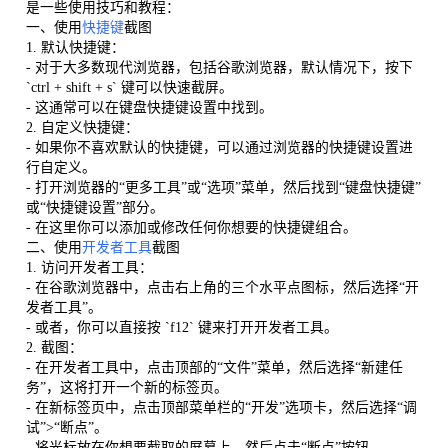
是一些使用技巧和教程：
一、使用
快捷键
截图
1. 默认快捷键：
- 对于大多数现代浏览器，包括谷歌浏览器，默认情况下，按下
`ctrl + shift + s` 键可以快速截屏。
- 这通常可以在键盘快捷键设置中找到。
2. 自定义快捷键：
- 如果你不喜欢默认的快捷键，可以通过浏览器的快捷键设置进
行自定义。
- 打开浏览器的“更多工具”或“选项”菜单，然后找到“键盘快捷键”
或“快捷键设置”部分。
- 在这里你可以添加或修改任何你想要的快捷键组合。
二、使用
开发者工具
截图
1. 访问开发者工具：
- 在谷歌浏览器中，点击右上角的三个水平点图标，然后选择“开
发者工具”。
- 或者，你可以直接按 `f12` 键来打开开发者工具。
2. 截图：
- 在开发者工具中，点击顶部的“文件”菜单，然后选择“新建任
务”，这将打开一个新的标签页。
- 在新标签页中，点击顶部菜单栏的“开发”选项卡，然后选择“调
试”>“断点”。
- 将光标放在你想要截取的屏幕上，然后点击“断点”按钮。