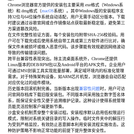
Chrome浏览器官方提供的安装包主要采用.exe格式（Windows系
统）和.dmg格式（
macOS
系统）。其中Windows版的安装程序支
持32位与64位操作系统自动适配，用户无需手动区分版本。下载
时建议通过谷歌官网或合作镜像站点获取最新稳定版，避免第三
方渠道篡改风险。
在文件完整性验证方面，每个安装包均附带SHA-256校验码。用
户可在下载完成后使用系统自带工具或第三方软件进行比对，确
保文件未被损坏或植入恶意代码。该步骤能有效规避因网络波动
导致的传输错误问题。
跨平台兼容性表现突出。除主流桌面系统外，Chrome还提供
Linux版本的DEB/RPM包以及Android平台的APK文件。企业用户
可通过MSI封装工具实现批量部署，满足域环境内的标准化管理
需求。对于特殊架构设备，如ARM芯片机型，浏览器会自动匹配
对应优化过的组件模块。
历史版本回滚机制完善。当新版本出现
兼容性问题
时，用户可访
问官网存档库下载旧版安装包。不同版本间采用独立数字签名体
系，既保证安全性又便于追溯维护记录。这种设计使得系统管理
员能灵活控制客户端更新节奏。
沙盒安全机制贯穿整个安装过程。安装程序默认启用低权限运行
模式，限制对系统关键目录的写入操作。临时文件夹中的解压行
为受到严格监控，有效防止恶意脚本利用安装流程实施攻击。这
种防护策略不影响正常功能的前提下提升整体安全性。