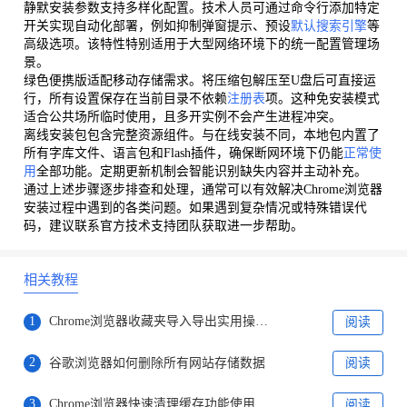
静默安装参数支持多样化配置。技术人员可通过命令行添加特定
开关实现自动化部署，例如抑制弹窗提示、预设
默认搜索引擎
等
高级选项。该特性特别适用于大型网络环境下的统一配置管理场
景。
绿色便携版适配移动存储需求。将压缩包解压至U盘后可直接运
行，所有设置保存在当前目录不依赖
注册表
项。这种免安装模式
适合公共场所临时使用，且多开实例不会产生进程冲突。
离线安装包包含完整资源组件。与在线安装不同，本地包内置了
所有字库文件、语言包和Flash插件，确保断网环境下仍能
正常使
用
全部功能。定期更新机制会智能识别缺失内容并主动补充。
通过上述步骤逐步排查和处理，通常可以有效解决Chrome浏览器
安装过程中遇到的各类问题。如果遇到复杂情况或特殊错误代
码，建议联系官方技术支持团队获取进一步帮助。
相关教程
1
Chrome浏览器收藏夹导入导出实用操作教程
阅读
2
谷歌浏览器如何删除所有网站存储数据
阅读
3
Chrome浏览器快速清理缓存功能使用技巧
阅读