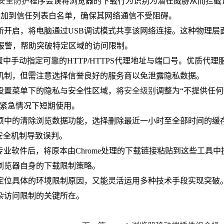
安全防护
程序会误将浏览器的下载行为识别为潜在威胁从而拦截
xe添加到信任列表白名单，确保其网络通信不受阻碍。
新开启，将电脑通过USB调试模式共享该网络连接。这种物理层
报警，帮助突破特定区域的访问限制。
中手动指定可靠的HTTP/HTTPS代理地址与端口号。优质代理
机制，但需注意选择信誉良好的服务商以免泄露隐私数据。
设置菜单下的隐私与安全性区域，将
安全级别
调整为“不提供任
在紧急情况下短期使用。
项中的清除浏览数据功能，选择删除最近一小时至全部时间的缓
发安全机制导致误判。
业软件后，将原本由Chrome处理的下载链接粘贴到这些工具中
浏览器自身的下载限制策略。
定位具体的环境限制原因，又能灵活运用多种技术手段实现突破
杂访问限制的关键所在。