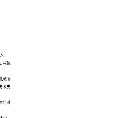
入
动导致
如果所
技术支
取经过