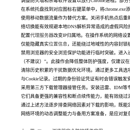
调整防火墙和杀毒软件设置以放行Chrome进程。部分
在系统托盘找到对应图标右键菜单中，将chrome.e
使用移动数据流量作为替代方案。关闭手机热点后重
络切换能有效规避本地DNS解析异常造成的虚假风险
配置
代理服务器
改变IP归属地。在操作系统的网络设置
仅能隐藏真实
位置信息
，还能绕过地域性的内容封锁
禁用浏览器的安全浏览保护功能进行临时突破。进入
（不建议）”。此操作会降低整体防护强度，仅建议
清除历史积累的干扰数据优化环境。通过更多工具选
与Cookie记录。过期的身份验证凭证有时会错误触
采用第三方下载管理器接管任务。安装迅雷、IDM等专
它们具备更强的兼容性和断点续传能力，能有效绕过
通过上述方法逐步排查网络因素对下载的影响，既能
网络环境的动态调整能力与备用方案准备，是应对复