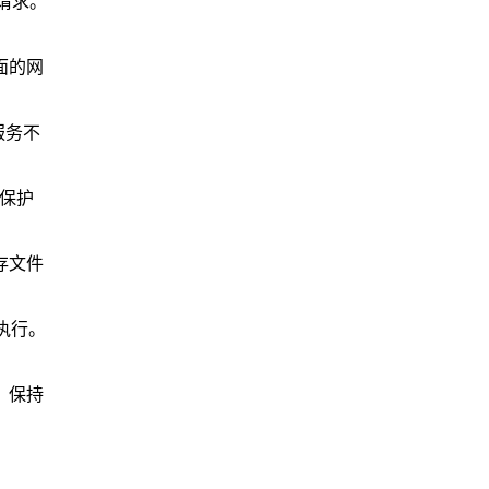
请求。
面的网
服务不
何保护
存文件
执行。
。保持