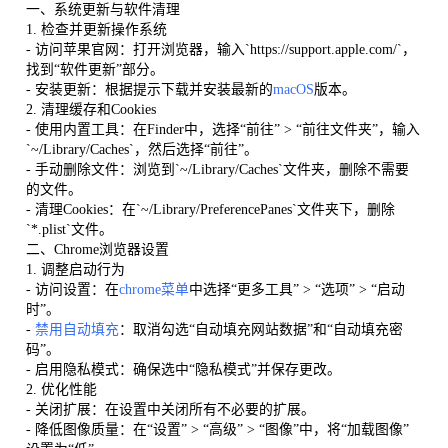
一、系统更新与软件清理
1. 检查并更新操作系统
- 访问苹果官网：打开浏览器，输入`https://support.apple.com/`，
找到“软件更新”部分。
- 安装更新：根据提示下载并安装最新的
macOS
版本。
2. 清理缓存和Cookies
- 使用内置工具：在Finder中，选择“前往” > “前往文件夹”，输入
`~/Library/Caches`，然后选择“前往”。
- 手动删除文件：浏览到`~/Library/Caches`文件夹，删除不需要
的文件。
- 清理Cookies：在`~/Library/PreferencePanes`文件夹下，删除
`*.plist`文件。
二、Chrome浏览器设置
1. 调整启动行为
- 访问设置：在
chrome菜单
中选择“更多工具” > “选项” > “启动
时”。
-
禁用自动填充
：取消勾选“自动填充网站数据”和“自动填充密
码”。
- 启用隐私模式：确保选中“隐私模式”并保存更改。
2. 优化性能
- 关闭扩展：在设置中关闭所有不必要的扩展。
- 降低图像质量：在“设置” > “高级” > “图像”中，将“加载图像”