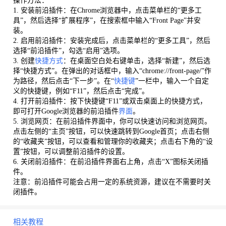
操作方法：
1. 安装前沿插件：在Chrome浏览器中，点击菜单栏的“更多工
具”，然后选择“扩展程序”，在搜索框中输入“Front Page”并安
装。
2. 启用前沿插件：安装完成后，点击菜单栏的“更多工具”，然后
选择“前沿插件”，勾选“启用”选项。
3. 创建
快捷方式
：在桌面空白处右键单击，选择“新建”，然后选
择“快捷方式”。在弹出的对话框中，输入“chrome://front-page/”作
为路径，然后点击“下一步”。在“
快捷键
”一栏中，输入一个自定
义的快捷键，例如“F11”，然后点击“完成”。
4. 打开前沿插件：按下快捷键“F11”或双击桌面上的快捷方式，
即可打开Google浏览器的前沿插件
界面
。
5. 浏览网页：在前沿插件界面中，你可以快速访问和浏览网页。
点击左侧的“主页”按钮，可以快速跳转到Google首页；点击右侧
的“收藏夹”按钮，可以查看和管理你的收藏夹；点击右下角的“设
置”按钮，可以调整前沿插件的设置。
6. 关闭前沿插件：在前沿插件界面右上角，点击“X”图标关闭插
件。
注意：前沿插件可能会占用一定的系统资源，建议在不需要时关
闭插件。
相关教程