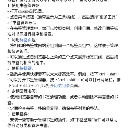
1. 使用书签管理器:
- 打开chrome浏览器。
- 点击菜单按钮（通常显示为三条横线），然后选择“更多工具”
> “书签管理器”。
- 在书签管理器中，你可以按照类别、创建日期、修改日期等标
准对书签进行排序和搜索。
2. 利用
标签页
组:
- 将相似的书签或网站分组到同一个标签页组中，这样便于管理
和快速访问。
- 可以通过点击浏览器右上角的三个点来展开标签页组，然后拖
拽书签到相应的组中。
3. 使用
快捷键
:
- 熟悉并使用快捷键可以大大提高效率。例如，按下`ctrl + shift +
t`可以打开书签管理器，按下`ctrl + shift + u`可以打开网址栏，按
下`ctrl + shift + o`可以打开
历史记录
页面。
4. 定期清理书签:
- 使用浏览器自带的书签清理功能，或者手动删除不再需要的书
签。
- 定期检查书签，移除重复项，确保书签列表的整洁。
5. 使用插件:
- 安装一些有助于管理书签的插件，如“书签整理”插件可以帮助
你自动分类和管理书签。