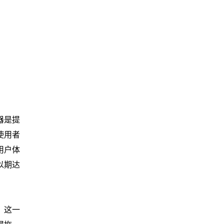
器是提
使用者
用户体
以期达
，这一