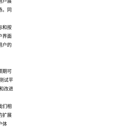
用户展
待。同
标和按
户界面
用户的
预期可
测试平
和改进
我们相
的扩展
户体