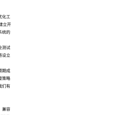
优化工
建立开
系统的
全测试
将设立
预期成
整策略
我们有
、兼容