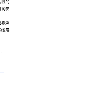
对性的
件的安
谷歌浏
的发展
器广告屏蔽功能设置操作