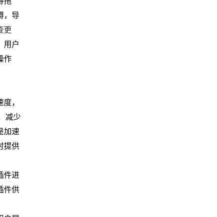
得拖
碍，导
查更
，用户
操作
速度，
，减少
是加速
时提供
插件进
插件供