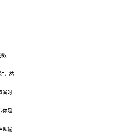
的数
级”，然
节省时
示你是
手动输