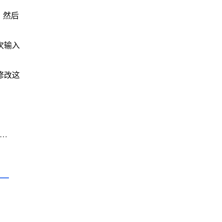
，然后
次输入
修改这
一篇: Chrome浏览器多窗口协作团队使用方便吗