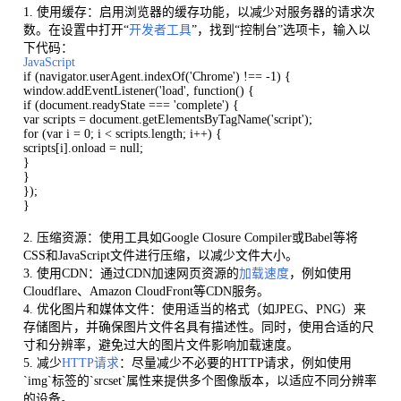
1. 使用缓存：启用浏览器的缓存功能，以减少对服务器的请求次
数。在设置中打开“
开发者工具
”，找到“控制台”选项卡，输入以
下代码：
JavaScript
if (navigator.userAgent.indexOf('Chrome') !== -1) {
window.addEventListener('load', function() {
if (document.readyState === 'complete') {
var scripts = document.getElementsByTagName('script');
for (var i = 0; i < scripts.length; i++) {
scripts[i].onload = null;
}
}
});
}
2. 压缩资源：使用工具如Google Closure Compiler或Babel等将
CSS和JavaScript文件进行压缩，以减少文件大小。
3. 使用CDN：通过CDN加速网页资源的
加载速度
，例如使用
Cloudflare、Amazon CloudFront等CDN服务。
4. 优化图片和媒体文件：使用适当的格式（如JPEG、PNG）来
存储图片，并确保图片文件名具有描述性。同时，使用合适的尺
寸和分辨率，避免过大的图片文件影响加载速度。
5. 减少
HTTP请求
：尽量减少不必要的HTTP请求，例如使用
`img`标签的`srcset`属性来提供多个图像版本，以适应不同分辨率
的设备。