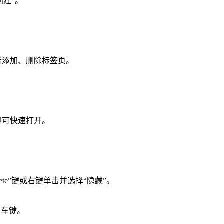
创建”。
。
者添加、删除标签页。
即可快速打开。
ete”键或右键单击并选择“隐藏”。
并按回车键。