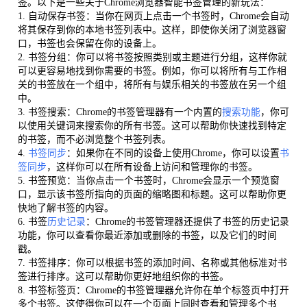
签。以下是一些关于Chrome浏览器智能书签管理的新玩法：
1. 自动保存书签：当你在网页上点击一个书签时，Chrome会自动
将其保存到你的本地书签列表中。这样，即使你关闭了浏览器窗
口，书签也会保留在你的设备上。
2. 书签分组：你可以将书签按照类别或主题进行分组，这样你就
可以更容易地找到你需要的书签。例如，你可以将所有与工作相
关的书签放在一个组中，将所有与娱乐相关的书签放在另一个组
中。
3. 书签搜索：Chrome的书签管理器有一个内置的
搜索功能
，你可
以使用关键词来搜索你的所有书签。这可以帮助你快速找到特定
的书签，而不必浏览整个书签列表。
4.
书签同步
：如果你在不同的设备上使用Chrome，你可以设置
书
签同步
，这样你可以在所有设备上访问和管理你的书签。
5. 书签预览：当你点击一个书签时，Chrome会显示一个预览窗
口，显示该书签所指向的页面的缩略图和标题。这可以帮助你更
快地了解书签的内容。
6. 书签
历史记录
：Chrome的书签管理器还提供了书签的历史记录
功能，你可以查看你最近添加或删除的书签，以及它们的时间
戳。
7. 书签排序：你可以根据书签的添加时间、名称或其他标准对书
签进行排序。这可以帮助你更好地组织你的书签。
8. 书签标签页：Chrome的书签管理器允许你在单个标签页中打开
多个书签。这使得你可以在一个页面上同时查看和管理多个书