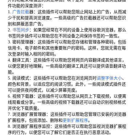
件功能的深度测评：
1.
广告拦截
器：这些插件可以帮助您阻止网站上的广告，从而减
少干扰和提高浏览速度。一些高级的广告拦截器还可以帮助您识
别和屏蔽恶意广告。
2.
书签同步
：如果您经常在不同的设备上使用谷歌浏览器，那么
书签同步插件可以帮助您在不同设备之间保持书签的一致性。
3. 密码管理器：这些插件可以帮助您存储和管理各种密码，包括
信用卡、电子邮件和其他重要账户的密码。这样，您就无需在每
次登录时输入相同的密码。
4. 翻译工具：这些插件可以帮助您将网页内容翻译成其他语言，
以便您更好地理解。一些高级的翻译工具还可以提供语音翻译功
能。
5. 阅读模式：这些插件可以帮助您在浏览网页时
调整字体大小
、
颜色和背景，以适应您的阅读习惯。此外，一些阅读模式插件还
可以提供夜间模式，以减少屏幕亮度。
6. 视频下载器：这些插件可以帮助您从网页上下载视频，以便离
线观看或分享。一些高级的视频下载器还可以自动识别视频格式
并优化下载质量。
7. 浏览器扩展管理器：这些插件可以帮助您管理已安装的浏览器
扩展程序，包括添加、删除和
更新扩展程序
。
8. 浏览器扩展程序监控：这些插件可以帮助您监视浏览器扩展程
序的行为，以便您可以了解它们是否正在执行恶意活动。