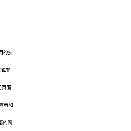
用的技
逻辑非
前页面
来查看和
页面的网