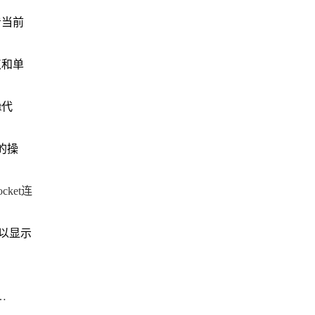
看当前
点和单
t代
象的操
ocket连
可以显示
器插件API变更后的兼容性更新建议