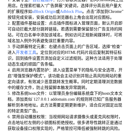
用店。在搜索栏输入“广告屏蔽”关键词，选择评分高且用户量大
的扩展程序如
uBlock Origin
或
Adblock Plus
。点击“添加到Chrome”
按钮完成安装，安装成功后浏览器右上角会出现对应图标。
2. 配置插件基础设置：点击插件图标进入管理页面，默认开启即
可自动拦截大部分跳转链接。若遇到需要保留部分广告支持的网
站，可在白名单中添加该域名。例如访问正规新闻媒体时，可将
域名加入例外列表避免误拦重要内容。
3. 手动屏蔽特定元素：右键点击页面上的广告区域，选择“检查”
进入
开发者工具
。定位到对应的HTML代码片段后复制其特征标
识，回到插件设置页添加自定义过滤规则。这种方法适用于处理
动态生成的顽固广告条幅。
4. 启用浏览器内置防护：进入设置菜单下的隐私与安全选项，开
启“增强型保护模式”。该功能会主动识别并阻止高风险网站的重
定向请求，有效减少恶意跳转发生概率。同时定期清理浏览数据
中的缓存文件，防止残留脚本触发异常跳转。
5. 修改系统hosts文件：以管理员身份编辑系统盘下的hosts文本文
档，添加类似`127.0.0.1 addomain.com`的规则将已知广告服务器
解析到本地地址。此方法需要定期更新维护，适合应对固定出现
的特定类型广告。
6. 禁用自动播放权限：当视频网站请求摄像头或麦克风权限时，
点击地址栏左侧的小锁图标拒绝授权。很多诱导性跳转正是通过
获取设备接口权限实现的，严格管控可降低被强制转跳的风险。