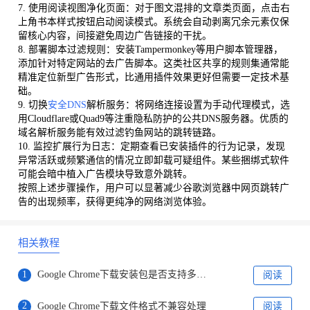
7. 使用阅读视图净化页面：对于图文混排的文章类页面，点击右
上角书本样式按钮启动阅读模式。系统会自动剥离冗余元素仅保
留核心内容，间接避免周边广告链接的干扰。
8. 部署脚本过滤规则：安装Tampermonkey等用户脚本管理器，
添加针对特定网站的去广告脚本。这类社区共享的规则集通常能
精准定位新型广告形式，比通用插件效果更好但需要一定技术基
础。
9. 切换
安全DNS
解析服务：将网络连接设置为手动代理模式，选
用Cloudflare或Quad9等注重隐私防护的公共DNS服务器。优质的
域名解析服务能有效过滤钓鱼网站的跳转链路。
10. 监控扩展行为日志：定期查看已安装插件的行为记录，发现
异常活跃或频繁通信的情况立即卸载可疑组件。某些捆绑式软件
可能会暗中植入广告模块导致意外跳转。
按照上述步骤操作，用户可以显著减少谷歌浏览器中网页跳转广
告的出现频率，获得更纯净的网络浏览体验。
相关教程
1
Google Chrome下载安装包是否支持多平台安装
阅读
2
Google Chrome下载文件格式不兼容处理
阅读