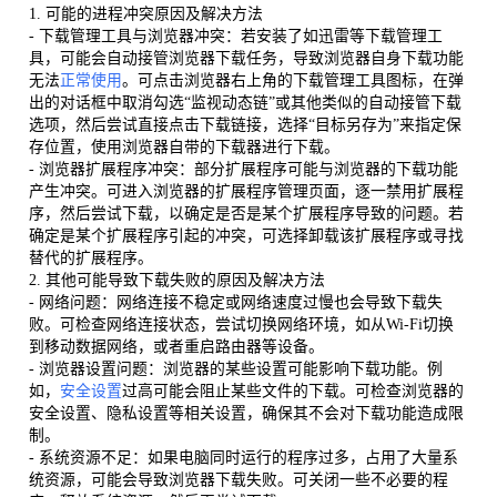
1. 可能的进程冲突原因及解决方法
- 下载管理工具与浏览器冲突：若安装了如迅雷等下载管理工
具，可能会自动接管浏览器下载任务，导致浏览器自身下载功能
无法
正常使用
。可点击浏览器右上角的下载管理工具图标，在弹
出的对话框中取消勾选“监视动态链”或其他类似的自动接管下载
选项，然后尝试直接点击下载链接，选择“目标另存为”来指定保
存位置，使用浏览器自带的下载器进行下载。
- 浏览器扩展程序冲突：部分扩展程序可能与浏览器的下载功能
产生冲突。可进入浏览器的扩展程序管理页面，逐一禁用扩展程
序，然后尝试下载，以确定是否是某个扩展程序导致的问题。若
确定是某个扩展程序引起的冲突，可选择卸载该扩展程序或寻找
替代的扩展程序。
2. 其他可能导致下载失败的原因及解决方法
- 网络问题：网络连接不稳定或网络速度过慢也会导致下载失
败。可检查网络连接状态，尝试切换网络环境，如从Wi-Fi切换
到移动数据网络，或者重启路由器等设备。
- 浏览器设置问题：浏览器的某些设置可能影响下载功能。例
如，
安全设置
过高可能会阻止某些文件的下载。可检查浏览器的
安全设置、隐私设置等相关设置，确保其不会对下载功能造成限
制。
- 系统资源不足：如果电脑同时运行的程序过多，占用了大量系
统资源，可能会导致浏览器下载失败。可关闭一些不必要的程