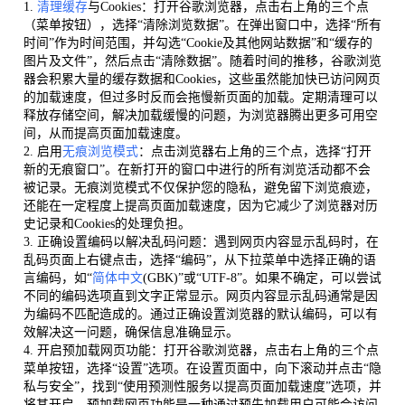
1.
清理缓存
与Cookies：打开谷歌浏览器，点击右上角的三个点
（菜单按钮），选择“清除浏览数据”。在弹出窗口中，选择“所有
时间”作为时间范围，并勾选“Cookie及其他网站数据”和“缓存的
图片及文件”，然后点击“清除数据”。随着时间的推移，谷歌浏览
器会积累大量的缓存数据和Cookies，这些虽然能加快已访问网页
的加载速度，但过多时反而会拖慢新页面的加载。定期清理可以
释放存储空间，解决加载缓慢的问题，为浏览器腾出更多可用空
间，从而提高页面加载速度。
2. 启用
无痕浏览模式
：点击浏览器右上角的三个点，选择“打开
新的无痕窗口”。在新打开的窗口中进行的所有浏览活动都不会
被记录。无痕浏览模式不仅保护您的隐私，避免留下浏览痕迹，
还能在一定程度上提高页面加载速度，因为它减少了浏览器对历
史记录和Cookies的处理负担。
3. 正确设置编码以解决乱码问题：遇到网页内容显示乱码时，在
乱码页面上右键点击，选择“编码”，从下拉菜单中选择正确的语
言编码，如“
简体中文
(GBK)”或“UTF-8”。如果不确定，可以尝试
不同的编码选项直到文字正常显示。网页内容显示乱码通常是因
为编码不匹配造成的。通过正确设置浏览器的默认编码，可以有
效解决这一问题，确保信息准确显示。
4. 开启预加载网页功能：打开谷歌浏览器，点击右上角的三个点
菜单按钮，选择“设置”选项。在设置页面中，向下滚动并点击“隐
私与安全”，找到“使用预测性服务以提高页面加载速度”选项，并
将其开启。预加载网页功能是一种通过预先加载用户可能会访问