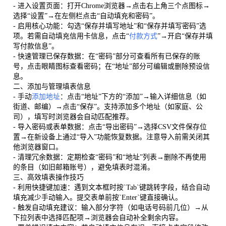
- 进入设置页面：打开Chrome浏览器→点击右上角三个点图标→
选择“设置”→在左侧栏点击“自动填充和密码”。
- 启用核心功能：勾选“保存并填写地址”和“保存并填写密码”选
项。若需自动填充信用卡信息，点击“
付款方式
”→开启“保存并填
写付款信息”。
- 快速管理已保存数据：在“密码”部分可查看所有已保存的账
号，点击眼睛图标查看密码；在“地址”部分可编辑或删除预设信
息。
二、添加与管理填表信息
- 手动
添加地址
：点击“地址”下方的“添加”→输入详细信息（如
街道、邮编）→点击“保存”。支持添加多个地址（如家庭、公
司），填写时浏览器会自动匹配推荐。
- 导入密码或表单数据：点击“导出密码”→选择CSV文件保存位
置→在新设备上通过“导入”功能恢复数据。注意导入前需关闭其
他浏览器窗口。
- 清理冗余数据：定期检查“密码”和“地址”列表→删除不再使用
的条目（如旧邮箱账号），避免填表时混淆。
三、高效填表操作技巧
- 利用快捷键加速：遇到文本框时按`Tab`键跳转字段，结合自动
填充减少手动输入。提交表单前按`Enter`键直接确认。
- 触发自动填充建议：输入部分字符（如电话号码前几位）→从
下拉列表中选择匹配项→浏览器会自动补全剩余内容。