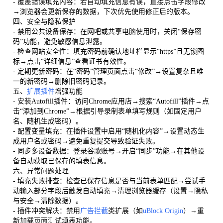
- 覆盖错误填充内容：若自动填充信息有误，直接点击字段修改
→浏览器会更新保存的数据，下次优先使用修正后的版本。
四、安全与隐私保护
- 禁用公共设备保存：在网吧或共享电脑使用时，关闭“保存密
码”功能，避免敏感信息泄露。
- 检查网站安全性：填充密码前确认地址栏显示“https”且无锁图
标→点击“详细信息”查看证书有效性。
- 定期更新密码：在“密码”管理页面点击“修改”→设置复杂且唯
一的新密码→删除旧密码记录。
五、
扩展插件
增强功能
- 安装Autofill插件：访问Chrome应用店→搜索“Autofill”插件→点
击“添加到Chrome”→根据引导录制表单填写规则（如固定用户
名、随机生成密码）。
- 配置变量填充：在插件设置中启用“随机化内容”→设置动态生
成用户名或密码→避免重复提交导致验证失败。
- 同步多设备数据：登录谷歌账号→开启“同步”功能→在其他设
备自动获取已保存的填表信息。
六、异常问题处理
- 填充失败排查：检查已保存信息是否与当前表单匹配→尝试手
动输入部分字段后触发自动填充→清理浏览器缓存（设置→隐私
与安全→清除数据）。
- 插件冲突解决：禁用
广告拦截
类扩展（如
uBlock Origin
）→重
新加载页面测试填表功能。