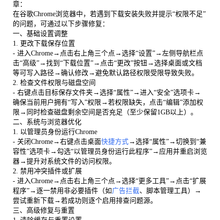
章：
在谷歌Chrome浏览器中，若遇到下载安装失败并提示“权限不足”
的问题，可通过以下步骤修复：
一、基础设置调整
1. 更改下载保存位置
- 进入Chrome→点击右上角三个点→选择“设置”→左侧导航栏点
击“高级”→找到“下载位置”→点击“更改”按钮→选择桌面或文档
等可写入路径→确认修改→避免默认路径权限受限导致失败。
2. 检查文件权限与磁盘空间
- 右键点击目标保存文件夹→选择“属性”→进入“安全”选项卡→
确保当前用户拥有“写入”权限→若权限缺失，点击“编辑”添加权
限→同时检查磁盘剩余空间是否充足（至少保留1GB以上）。
二、系统与浏览器优化
1. 以管理员身份运行Chrome
- 关闭Chrome→右键点击桌面
快捷方式
→选择“属性”→切换到“兼
容性”选项卡→勾选“以管理员身份运行此程序”→应用并重启浏览
器→提升对系统文件的访问权限。
2. 禁用冲突插件或扩展
- 进入Chrome→点击右上角三个点→选择“更多工具”→点击“扩展
程序”→逐一禁用非必要插件（如
广告拦截
、脚本管理工具）→
尝试重新下载→若成功则逐个启用排查问题源。
三、高级修复与重置