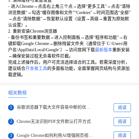
1. 清除缓存与重置设置
- 进入Chrome→点击右上角三个点→选择“更多工具”→点击“清除
浏览数据”→勾选“缓存图像和文件”“Cookies”→时间范围选“全部”
→点击“清除数据”→恢复默认设置（设置→高级→重置为原始默
认设置）。
2. 重新安装Chrome浏览器
- 备份书签和重要数据→进入控制面板→选择“程序和功能”→右
键卸载Google Chrome→删除残留文件夹（通常位于`C:\Users\用
户名\AppData\Local\Google`）→访问官网下载
最新版本
重新安装
→确保安装过程无杀毒软件拦截。
完成上述操作后，用户可灵活选择适合的工具。若需深度分析，
建议结合
开发者工具
的多面板功能，全面掌握网页结构与资源加
载逻辑。
相关教程
1
谷歌浏览器下载大文件容易中断的优化策略
阅读
2
Chrome无法识别PDF文件默认打开方式
阅读
3
Google Chrome如何利用AI增强网页视频加载速度
阅读