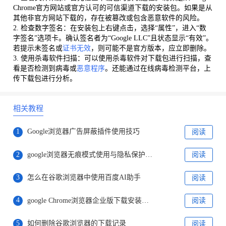
Chrome官方网站或官方认可的可信渠道下载的安装包。如果是从
其他非官方网站下载的，存在被篡改或包含恶意软件的风险。
2. 检查数字签名：在安装包上右键点击，选择“属性”，进入“数
字签名”选项卡。确认签名者为“Google LLC”且状态显示“有效”。
若提示未签名或
证书无效
，则可能不是官方版本，应立即删除。
3. 使用杀毒软件扫描：可以使用杀毒软件对下载包进行扫描，查
看是否检测到病毒或
恶意程序
。还能通过在线病毒检测平台，上
传下载包进行分析。
相关教程
1
Google浏览器广告屏蔽插件使用技巧
阅读
2
google浏览器无痕模式使用与隐私保护措施
阅读
3
怎么在谷歌浏览器中使用百度AI助手
阅读
4
google Chrome浏览器企业版下载安装包配置步骤
阅读
5
如何删除谷歌浏览器的下载记录
阅读